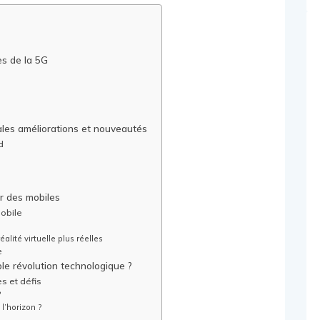
s de la 5G
ales améliorations et nouveautés
d
ur des mobiles
mobile
alité virtuelle plus réelles
e
ble révolution technologique ?
es et défis
?
l’horizon ?