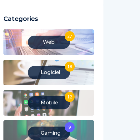
Categories
27
Web
18
Logiciel
12
Mobile
9
Gaming