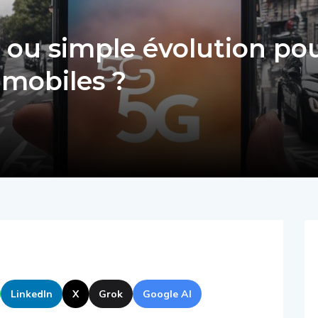
n ou simple évolution po
e mobiles ?
LinkedIn
X
Grok
Google AI