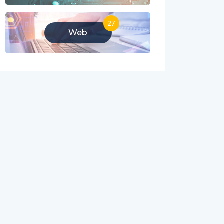
27
Web