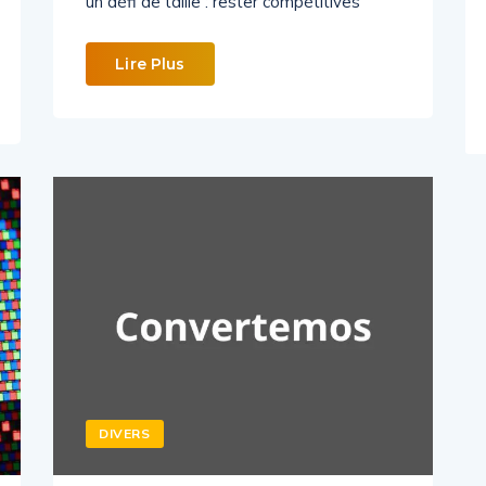
un défi de taille : rester compétitives
Lire Plus
DIVERS