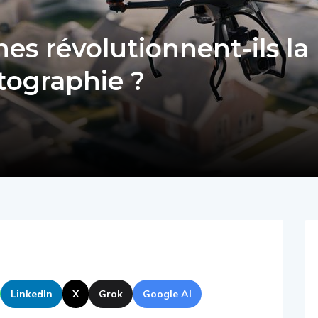
s révolutionnent-ils la
otographie ?
LinkedIn
X
Grok
Google AI