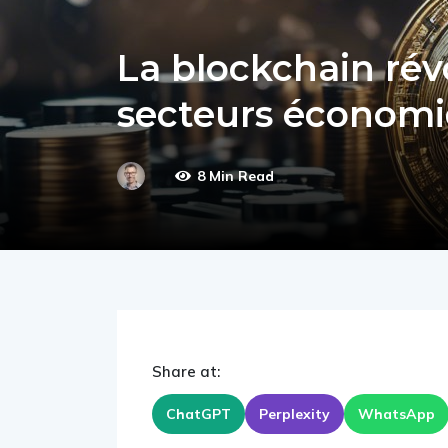
La blockchain révo
secteurs économi
8 Min Read
Share at:
ChatGPT
Perplexity
WhatsApp