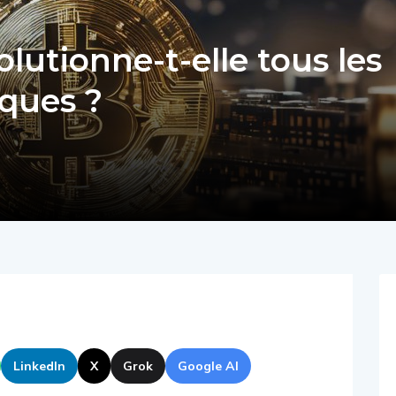
lutionne-t-elle tous les
ques ?
LinkedIn
X
Grok
Google AI