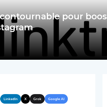
 incontournable pour boos
nstagram
LinkedIn
X
Grok
Google AI