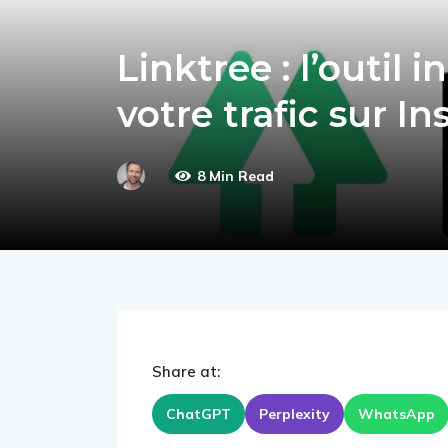
Linktree : l’outil
votre trafic sur I
8 Min Read
Share at:
ChatGPT
Perplexity
WhatsApp