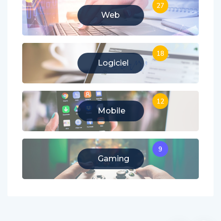
27
Web
18
Logiciel
12
Mobile
9
Gaming